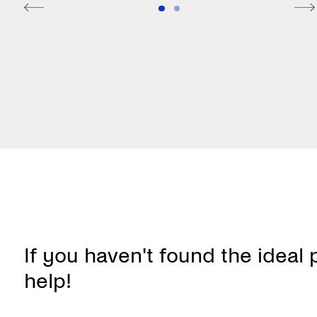
I
f
y
o
u
h
a
v
e
n
'
t
f
o
u
n
d
t
h
e
i
d
e
a
l
h
e
l
p
!