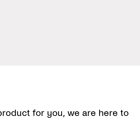
p
r
o
d
u
c
t
f
o
r
y
o
u
,
w
e
a
r
e
h
e
r
e
t
o