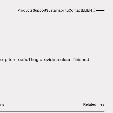
Products
Support
Sustainability
Contact
EL
|
EN
-pitch roofs. They provide a clean, finished
ons
Related files