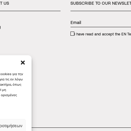
T
US
SUBSCRIBE
TO
OUR
NEWSLE
y
I have read and accept the
EN Te
ookies για την
ια τις εν λόγω
ρακτήρα, όπως
Η μη
 ορισμένες
ροτιμήσεων