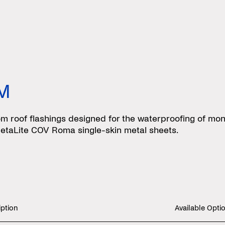
DM
 roof flashings designed for the waterproofing of mono
etaLite COV Roma single-skin metal sheets.
iption
Available Opti