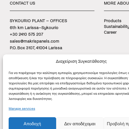
CONTACT
US
MORE
ABOU
SYKOURIO PLANT – OFFICES
Products
Sustainabilit
6th km Larissa–Sykourio
Career
+30 2410 575 207
sales@makrispanels.com
P.O. Box 3107, 41004 Larissa
PLATYKAMPOS PLANT
Διαχείριση Συγκατάθεσης
9th km Larissa–Agia
Για να παρέχουμε την καλύτερη εμπειρία, χρησιμοποιούμε τεχνολογίες όπως c
αποθήκευση ή/και την πρόσβαση σε πληροφορίες συσκευών. Η συγκατάθεση γ
τεχνολογίες θα μας επιτρέψει να επεξεργαστούμε δεδομένα προσωπικού χα
συμπεριφορά περιήγησης ή μοναδικά αναγνωριστικά σε αυτόν τον ιστότοπο. 
συγκατάθεση ή η ανάκληση της συγκατάθεσης, μπορεί να επηρεάσει αρνητικά
λειτουργίες και δυνατότητες.
Manage services
Αποδοχή
Δεν αποδέχομαι
Προβολή π