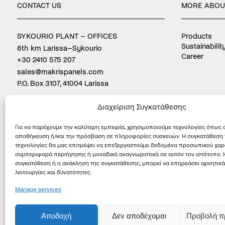
CONTACT
US
MORE
ABOU
SYKOURIO PLANT – OFFICES
Products
Sustainabilit
6th km Larissa–Sykourio
Career
+30 2410 575 207
sales@makrispanels.com
P.O. Box 3107, 41004 Larissa
PLATYKAMPOS PLANT
Διαχείριση Συγκατάθεσης
9th km Larissa–Agia
Για να παρέχουμε την καλύτερη εμπειρία, χρησιμοποιούμε τεχνολογίες όπως c
αποθήκευση ή/και την πρόσβαση σε πληροφορίες συσκευών. Η συγκατάθεση γ
τεχνολογίες θα μας επιτρέψει να επεξεργαστούμε δεδομένα προσωπικού χα
συμπεριφορά περιήγησης ή μοναδικά αναγνωριστικά σε αυτόν τον ιστότοπο. 
συγκατάθεση ή η ανάκληση της συγκατάθεσης, μπορεί να επηρεάσει αρνητικά
λειτουργίες και δυνατότητες.
Manage services
Αποδοχή
Δεν αποδέχομαι
Προβολή π