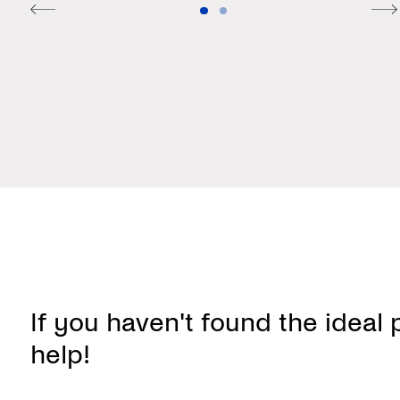
I
f
y
o
u
h
a
v
e
n
'
t
f
o
u
n
d
t
h
e
i
d
e
a
l
h
e
l
p
!