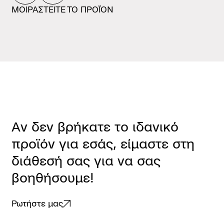
ΜΟΙΡΑΣΤΕΙΤΕ ΤΟ ΠΡΟΪΟΝ
Α
ν
δ
ε
ν
β
ρ
ή
κ
α
τ
ε
τ
ο
ι
δ
α
ν
ι
κ
ό
π
ρ
ο
ϊ
ό
ν
γ
ι
α
ε
σ
ά
ς
,
ε
ί
μ
α
σ
τ
ε
σ
τ
η
δ
ι
ά
θ
ε
σ
ή
σ
α
ς
γ
ι
α
ν
α
σ
α
ς
β
ο
η
θ
ή
σ
ο
υ
μ
ε
!
Ρωτήστε μας