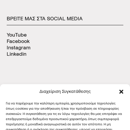
ΒΡΕΙΤΕ
ΜΑΣ
ΣΤΑ
SOCIAL
MEDIA
YouTube
Facebook
Instagram
Linkedin
Διαχείριση Συγκατάθεσης
ΠΙΣΤΟΠΟΙΗΣΕΙΣ
Για να παρέχουμε την καλύτερη εμπειρία, χρησιμοποιούμε τεχνολογίες
όπως cookies για την αποθήκευση ή/και την πρόσβαση σε πληροφορίες
συσκευών. Η συγκατάθεση για τις εν λόγω τεχνολογίες θα μας επιτρέψει να
επεξεργαστούμε δεδομένα προσωπικού χαρακτήρα, όπως συμπεριφορά
περιήγησης ή μοναδικά αναγνωριστικά σε αυτόν τον ιστότοπο. Η μη
συγκατάθεση ή η ανάκληση της συγκατάθεσης, μπορεί να επηρεάσει