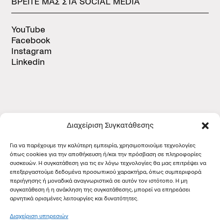
ΒΡΕΙΤΕ
ΜΑΣ
ΣΤΑ
SOCIAL
MEDIA
YouTube
Facebook
Instagram
Linkedin
Διαχείριση Συγκατάθεσης
ΠΙΣΤΟΠΟΙΗΣΕΙΣ
Για να παρέχουμε την καλύτερη εμπειρία, χρησιμοποιούμε τεχνολογίες
όπως cookies για την αποθήκευση ή/και την πρόσβαση σε πληροφορίες
συσκευών. Η συγκατάθεση για τις εν λόγω τεχνολογίες θα μας επιτρέψει να
επεξεργαστούμε δεδομένα προσωπικού χαρακτήρα, όπως συμπεριφορά
περιήγησης ή μοναδικά αναγνωριστικά σε αυτόν τον ιστότοπο. Η μη
συγκατάθεση ή η ανάκληση της συγκατάθεσης, μπορεί να επηρεάσει
αρνητικά ορισμένες λειτουργίες και δυνατότητες.
Διαχείριση υπηρεσιών