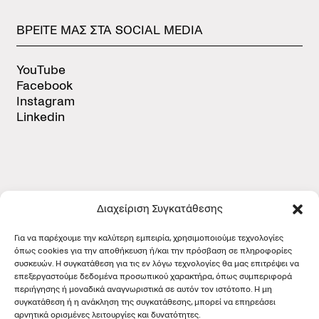
ΒΡΕΙΤΕ
ΜΑΣ
ΣΤΑ
SOCIAL
MEDIA
YouTube
Facebook
Instagram
Linkedin
Διαχείριση Συγκατάθεσης
ΠΙΣΤΟΠΟΙΗΣΕΙΣ
Για να παρέχουμε την καλύτερη εμπειρία, χρησιμοποιούμε τεχνολογίες
όπως cookies για την αποθήκευση ή/και την πρόσβαση σε πληροφορίες
συσκευών. Η συγκατάθεση για τις εν λόγω τεχνολογίες θα μας επιτρέψει να
επεξεργαστούμε δεδομένα προσωπικού χαρακτήρα, όπως συμπεριφορά
περιήγησης ή μοναδικά αναγνωριστικά σε αυτόν τον ιστότοπο. Η μη
συγκατάθεση ή η ανάκληση της συγκατάθεσης, μπορεί να επηρεάσει
αρνητικά ορισμένες λειτουργίες και δυνατότητες.