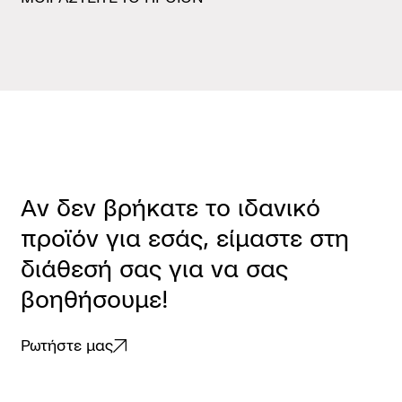
Α
ν
δ
ε
ν
β
ρ
ή
κ
α
τ
ε
τ
ο
ι
δ
α
ν
ι
κ
ό
π
ρ
ο
ϊ
ό
ν
γ
ι
α
ε
σ
ά
ς
,
ε
ί
μ
α
σ
τ
ε
σ
τ
η
δ
ι
ά
θ
ε
σ
ή
σ
α
ς
γ
ι
α
ν
α
σ
α
ς
β
ο
η
θ
ή
σ
ο
υ
μ
ε
!
Ρωτήστε μας