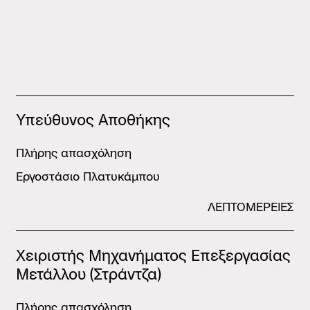
Υπεύθυνος Αποθήκης
Πλήρης απασχόληση
Εργοστάσιο Πλατυκάμπου
ΛΕΠΤΟΜΕΡΕΙΕΣ
Χειριστής Μηχανήματος Επεξεργασίας
Επικοινώνησε μαζί μας
Μετάλλου (Στράντζα)
Στείλε μας το βιογραφικό σου
Πλήρης απασχόληση