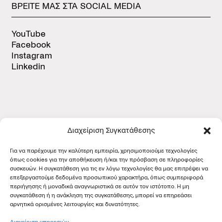
ΒΡΕΙΤΕ
ΜΑΣ
ΣΤΑ
SOCIAL
MEDIA
YouTube
Facebook
Instagram
Linkedin
Διαχείριση Συγκατάθεσης
ΠΙΣΤΟΠΟΙΗΣΕΙΣ
Για να παρέχουμε την καλύτερη εμπειρία, χρησιμοποιούμε τεχνολογίες
όπως cookies για την αποθήκευση ή/και την πρόσβαση σε πληροφορίες
συσκευών. Η συγκατάθεση για τις εν λόγω τεχνολογίες θα μας επιτρέψει να
επεξεργαστούμε δεδομένα προσωπικού χαρακτήρα, όπως συμπεριφορά
περιήγησης ή μοναδικά αναγνωριστικά σε αυτόν τον ιστότοπο. Η μη
συγκατάθεση ή η ανάκληση της συγκατάθεσης, μπορεί να επηρεάσει
αρνητικά ορισμένες λειτουργίες και δυνατότητες.