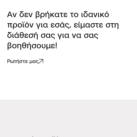
Α
ν
δ
ε
ν
β
ρ
ή
κ
α
τ
ε
τ
ο
ι
δ
α
ν
ι
κ
ό
π
ρ
ο
ϊ
ό
ν
γ
ι
α
ε
σ
ά
ς
,
ε
ί
μ
α
σ
τ
ε
σ
τ
η
δ
ι
ά
θ
ε
σ
ή
σ
α
ς
γ
ι
α
ν
α
σ
α
ς
β
ο
η
θ
ή
σ
ο
υ
μ
ε
!
Ρωτήστε μας